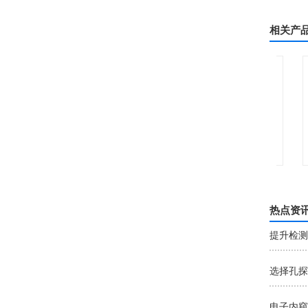
相关产
锐看F405B视频工业内窥镜
热点资
提升检测效
选择孔探
电子内窥