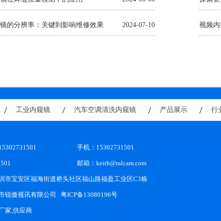
镜的分辨率：关键到影响维修效果
2024-07-10
视频内
工业内窥镜
汽车空调清洗内窥镜
产品展示
行
02731501
手机：15302731501
1501
邮箱：
keith@ralcam.com
圳市宝安区福海街道桥头社区福山路福盈工业区C3栋
市锐傲视讯有限公司
粤ICP备13080196号
厂家,供应商